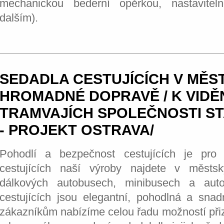
mechanickou bederní opěrkou, nastavitel
dalším).
SEDADLA CESTUJÍCÍCH V MĚS
HROMADNÉ DOPRAVĚ / K VIDĚN
TRAMVAJÍCH SPOLEČNOSTI S
- PROJEKT OSTRAVA/
Pohodlí a bezpečnost cestujících je pro 
cestujících naší výroby najdete v městs
dálkových autobusech, minibusech a aut
cestujících jsou elegantní, pohodlná a sna
zákazníkům nabízíme celou řadu možností při