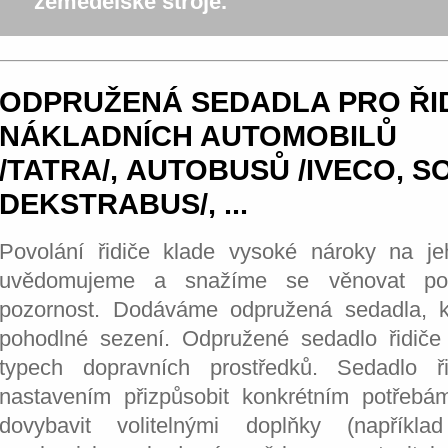
zemědělské stroje.
ODPRUŽENÁ SEDADLA PRO ŘI
NÁKLADNÍCH AUTOMOBILŮ
/TATRA/, AUTOBUSŮ /IVECO, S
DEKSTRABUS/, ...
Povolání řidiče klade vysoké nároky na je
uvědomujeme a snažíme se věnovat poho
pozornost. Dodáváme odpružená sedadla, k
pohodlné sezení. Odpružené sedadlo řidič
typech dopravních prostředků. Sedadlo ři
nastavením přizpůsobit konkrétním potřebá
dovybavit volitelnými doplňky (napříkla