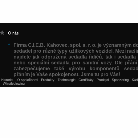
O nás
Firma C.I.E.B. Kahovec, spol. s. r. o. je významným 
sedadel pro různé typy užitkových vozidel. Mezi naš
najdete jak odpružená sedadla řidičů, tak i sedadla 
nebo speciální sedadla pro sanitní vozy. Dle přán
zabezpečujeme také výrobu komponentů sedad
přáním je Vaše spokojenost. Jsme tu pro Vás!
Historie
O společnosti
Produkty
Technologie
Certifikáty
Prodejci
Sponzoring
Kari
Whistleblowing