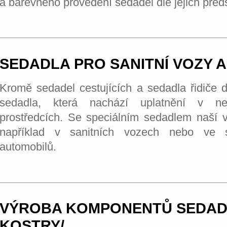
a barevného provedení sedadel dle jejich předs
SEDADLA PRO SANITNÍ VOZY 
Kromě sedadel cestujících a sedadla řidiče 
sedadla, která nachází uplatnění v nej
prostředcích. Se speciálním sedadlem naší 
například v sanitních vozech nebo ve s
automobilů.
VÝROBA KOMPONENTŮ SEDADE
KOSTRY/