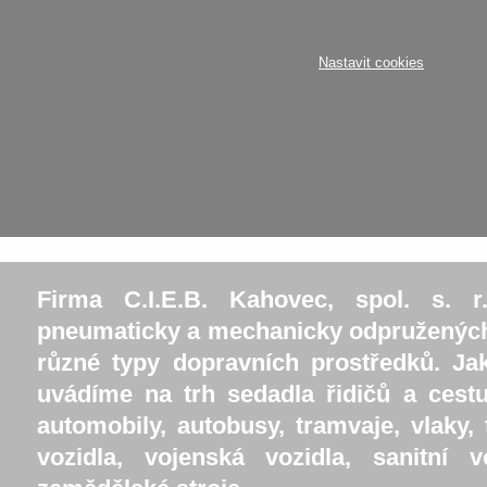
Nastavit cookies
Firma C.I.E.B. Kahovec, spol. s. 
pneumaticky a mechanicky odpružených 
různé typy dopravních prostředků. Jak
uvádíme na trh sedadla řidičů a cestu
automobily, autobusy, tramvaje, vlaky, 
vozidla, vojenská vozidla, sanitní v