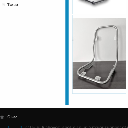
Ткани
О нас
C.I.E.B. Kahovec, spol. s r.o. is a major supplier of s