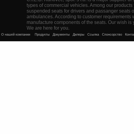
types of commercial vehicles. Among our products 
suspended seats for drivers and passanger seats or
ambulances. According to customer requirements 
manufacture components of the seats. Our wish is y
We are here for you.
O нашей компании
Продукты
Документы
Дилеры
Cсылка
Cпонсорство
Конта